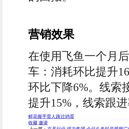
营销效果
在使用飞鱼一个月后（
车：
消耗环比提升1
环比下降6%。线索接
提升15%，线索跟进
鲜花
握手
雷人
路过
鸡蛋
收藏
邀请
上一篇：
文具行业 得力集团 今日头条抖音视频广