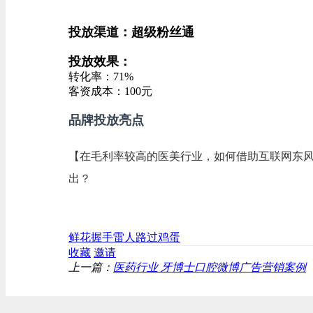
投放渠道：超级粉丝通
投放效果：
转化率：71%
客资成本：100元
品牌投放亮点
【在毛利率较高的医美
行业，如何借助互联网东
出？
鲜花
握手
雷人
路过
鸡蛋
收藏
邀请
上一篇：
医药行业 牙博士口腔微博广告营销案例