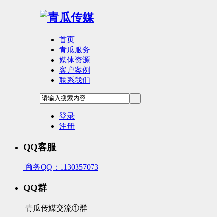
首页
青瓜服务
媒体资源
客户案例
联系我们
登录
注册
QQ客服
商务QQ：1130357073
QQ群
青瓜传媒交流①群