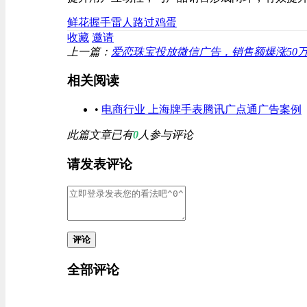
鲜花
握手
雷人
路过
鸡蛋
收藏
邀请
上一篇：
爱恋珠宝投放微信广告，销售额爆涨50万，新店成
相关阅读
•
电商行业 上海牌手表腾讯广点通广告案例
此篇文章已有
0
人参与评论
请发表评论
评论
全部评论